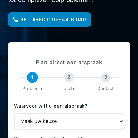
tot complexe rioolproblemen.
BEL DIRECT: 06-44180140
AFSPRAAK MAKEN
Plan direct een afspraak
1
2
3
Probleem
Locatie
Contact
Waarvoor wilt u een afspraak?