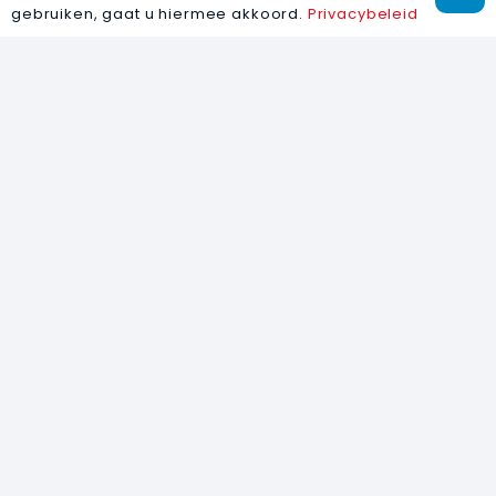
gebruiken, gaat u hiermee akkoord.
Privacybeleid
WERKGEBIED
ACTIEF IN UW REGIO
Wij zijn actief in de regio’s Noord-Hollan
Flevoland en Utrecht. Dankzij onze centrale 
snel ter plaatse zijn voor zowel spoedklu
werkzaamheden. Woont u buiten ons we
gerust contact met ons op, wij bekij
mogelijkheden.