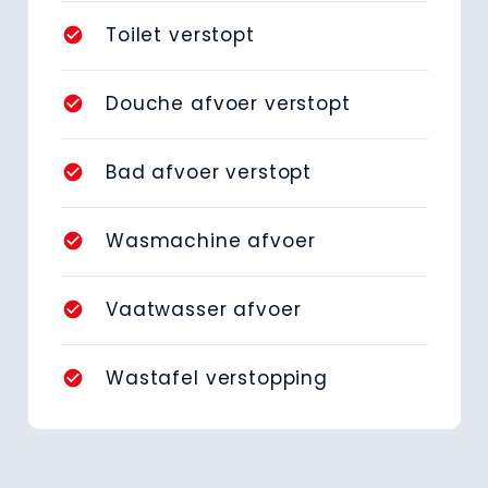
Toilet verstopt
check_circle
Douche afvoer verstopt
check_circle
Bad afvoer verstopt
check_circle
Wasmachine afvoer
check_circle
Vaatwasser afvoer
check_circle
Wastafel verstopping
check_circle