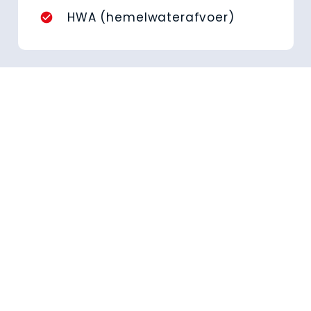
HWA (hemelwaterafvoer)
check_circle