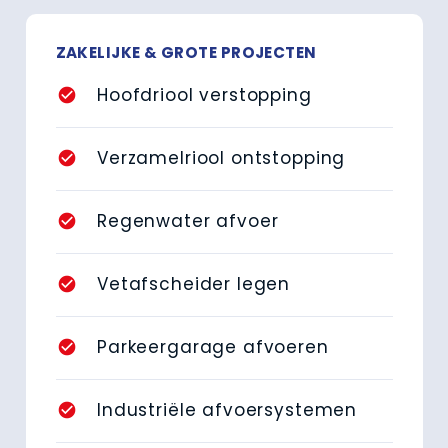
ZAKELIJKE & GROTE PROJECTEN
Hoofdriool verstopping
check_circle
Verzamelriool ontstopping
check_circle
Regenwater afvoer
check_circle
Vetafscheider legen
check_circle
Parkeergarage afvoeren
check_circle
Industriële afvoersystemen
check_circle