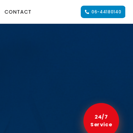
CONTACT
06-44180140
24/7
Service