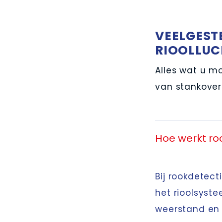
VEELGEST
RIOOLLUC
Alles wat u m
van stankoverl
Hoe werkt roo
Bij rookdetect
het rioolsyst
weerstand en 