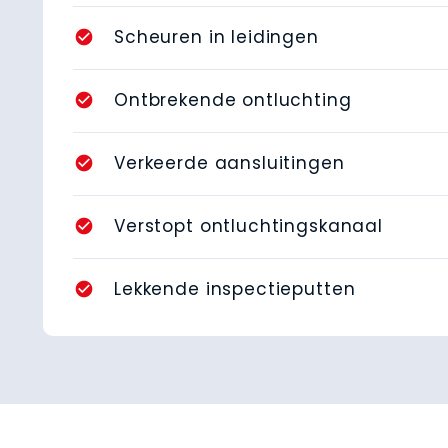
Scheuren in leidingen
check_circle
Ontbrekende ontluchting
check_circle
Verkeerde aansluitingen
check_circle
Verstopt ontluchtingskanaal
check_circle
Lekkende inspectieputten
check_circle