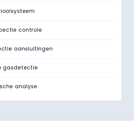
rioolsysteem
ectie controle
ectie aansluitingen
e gasdetectie
sche analyse