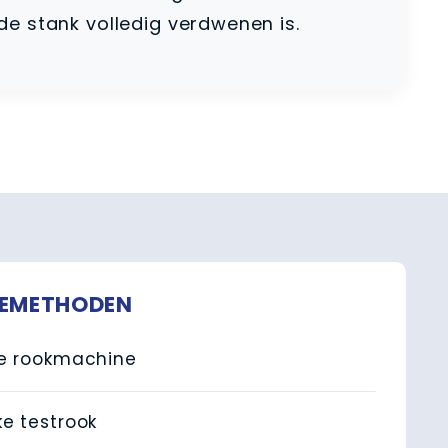
e stank volledig verdwenen is.
IEMETHODEN
le rookmachine
e testrook