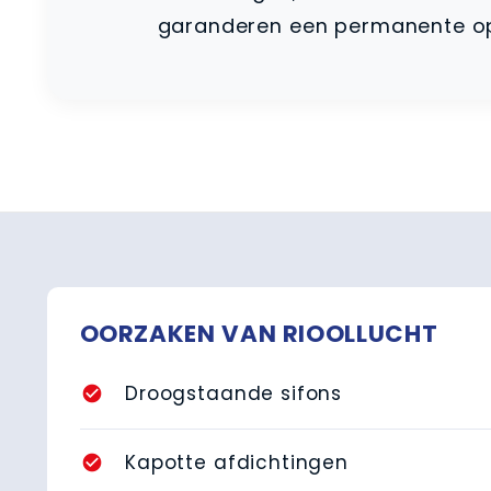
garanderen een permanente oplo
OORZAKEN VAN RIOOLLUCHT
Droogstaande sifons
check_circle
Kapotte afdichtingen
check_circle