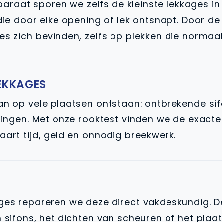
raat sporen we zelfs de kleinste lekkages in
l die door elke opening of lek ontsnapt. Door 
es zich bevinden, zelfs op plekken die normaal 
LEKKAGES
kan op vele plaatsen ontstaan: ontbrekende si
uitingen. Met onze rooktest vinden we de exac
aart tijd, geld en onnodig breekwerk.
kages repareren we deze direct vakdeskundig.
n sifons, het dichten van scheuren of het plaa