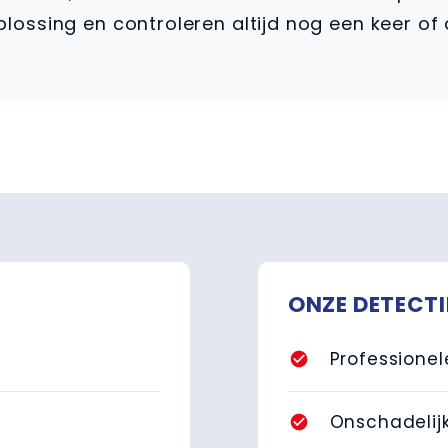
ssing en controleren altijd nog een keer of d
ONZE DETECT
Professione
check_circle
Onschadelijk
check_circle